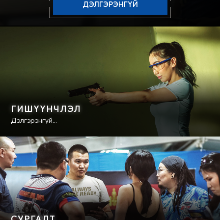
ДЭЛГЭРЭНГҮЙ
ГИШҮҮНЧЛЭЛ
Дэлгэрэнгүй...
СУРГАЛТ