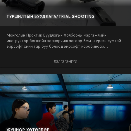
ТУРШИЛТЫН БУУДЛАГА/TRIAL SHOOTING
Монголын Практик Буудлагын Холбооны мэргэжлийн
инструктор багшийн зааварчилгаагаар 6мм-н үрлэн сумтай
эйрсофт хийн гар буу болоод эйрсофт карабинаар
туршилтын буудалт хийх.
ДЭЛГЭРЭНГҮЙ
ЖУНИОР ХӨТӨЛБӨР