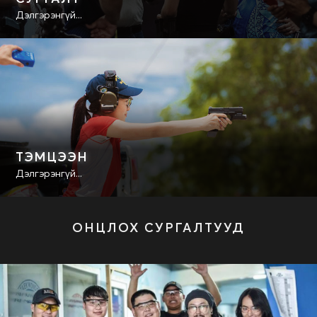
Дэлгэрэнгүй...
ТЭМЦЭЭН
Дэлгэрэнгүй...
ОНЦЛОХ СУРГАЛТУУД