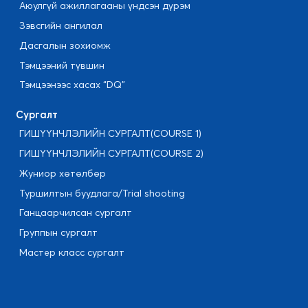
Аюулгүй ажиллагааны үндсэн дүрэм
Зэвсгийн ангилал
Дасгалын зохиомж
Тэмцээний түвшин
Тэмцээнээс хасах “DQ”
Cургалт
ГИШҮҮНЧЛЭЛИЙН СУРГАЛТ(COURSE 1)
ГИШҮҮНЧЛЭЛИЙН СУРГАЛТ(COURSE 2)
Жуниор хөтөлбөр
Туршилтын буудлага/Trial shooting
Ганцаарчилсан сургалт
Группын сургалт
Мастер класс сургалт