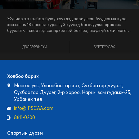
Жуниор хөтөлбөр буюу хүүхдэд зориулсан буудлагын курс
хичээл нь 18 насанд хүрээгүй хүүхэд багачуудыг практик
буудлагын спортод сонирхолтой болгох, аюулгүй ажиллагаа,
зэвсэгтэй харьцах мэдлэгийг олгох, цаашлаад байнга
хичээллэж хөгжүүлэх сургалтын програм юм.
ДЭЛГЭРЭНГҮЙ
БҮРТГҮҮЛЭХ
Холбоо барих
Монгол улс, Улаанбаатар хот, Сүхбаатар дүүрэг,
Сүхбаатар Дүүрэг, 2-р хороо, Нарны зам гудамж-25,
Урбанек төв
info@IPSCAA.com
8611-0200
Спортын дүрэм