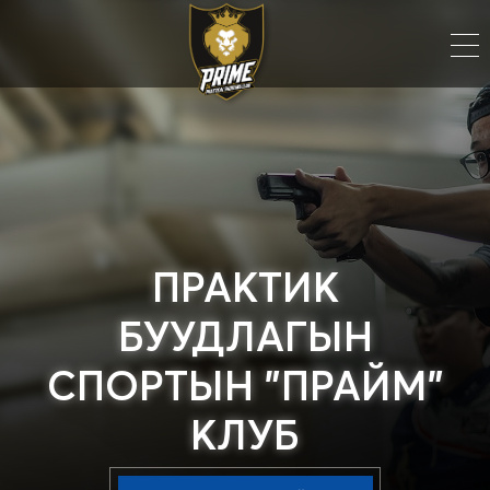
IPSC Action Air
Action Air Shooting Club
Cпортын дүрэм
Cургалт
Гишүүнчлэл
Бусад
ГИШҮҮДЭД
ПРАКТИК
Нэвтрэх
БУУДЛАГЫН
СПОРТЫН "ПРАЙМ"
КЛУБ