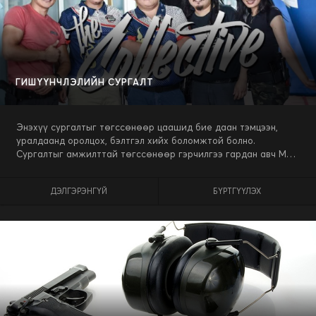
ГИШҮҮНЧЛЭЛИЙН СУРГАЛТ
Энэхүү сургалтыг төгссөнөөр цаашид бие даан тэмцээн,
уралдаанд оролцох, бэлтгэл хийх боломжтой болно.
Сургалтыг амжилттай төгссөнөөр гэрчилгээ гардан авч МУ-
ын хэмжээнд явагдаж байгаа бүх тэмцээн уралдаанд оролцох
эрх нээгдэнэ.
ДЭЛГЭРЭНГҮЙ
БҮРТГҮҮЛЭХ